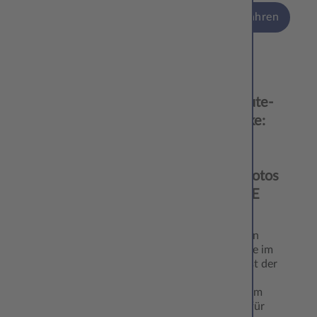
mehr erfahren
18.11.
Last-Minute-
‘24
Geschenke:
Kreative
Ideen mit
Lieblingsfotos
von CEWE
Die Tage bis
Weihnachten
vergehen wie im
Flug. Jetzt ist der
richtige
Zeitpunkt, um
Geschenke für