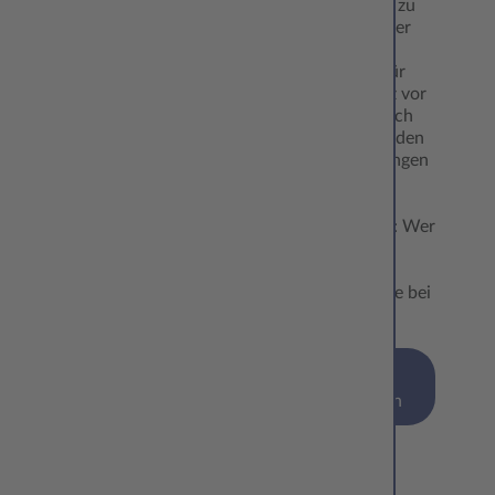
die Liebsten zu
besorgen oder
selbst zu
gestalten. Für
alle, die kurz vor
dem Fest noch
nach passenden
Überraschungen
suchen, hat
CEWE gute
Neuigkeiten: Wer
bis zum 18.
Dezember
Fotopräsente bei
CEWE…
mehr
erfahren