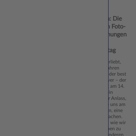
13.11.
CEWE
‘24
Collection: Die
schönsten Foto-
Überraschungen
zum
Valentinstag
Ob frisch verliebt,
seit vielen Jahren
zusammen oder best
friends forever – der
Valentinstag am 14.
Februar ist ein
wunderbarer Anlass,
all jenen, die uns am
Herzen liegen, eine
Freude zu machen.
CEWE zeigt, wie wir
unseren Lieben zu
diesem besonderen