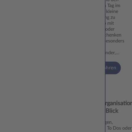
Lieben jeden Tag im
Advent eine kleine
Überraschung zu
bereiten. Ob mit
Schokolade oder
kleinen Geschenken
bestückt – besonders
erfreuen
Adventskalender,…
mehr erfahren
29.10.
Familienorganisatio
‘24
immer im Blick
Verabredungen,
Arzttermine, To Dos oder