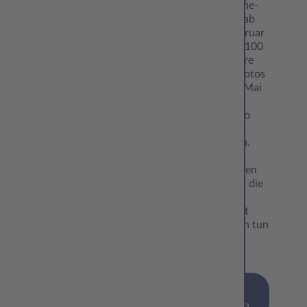
alle Fotografie-
Fans haben ab
dem 22. Februar
noch genau 100
Tage Zeit, ihre
schönsten Fotos
bis zum 31. Mai
2025 beim
CEWE Photo
Award 2025
einzureichen.
Mit ihren
Werken halten
sie nicht nur die
Schönheit
unserer Welt
fest, sondern tun
auch etwas
Gutes:…
mehr
erfahren