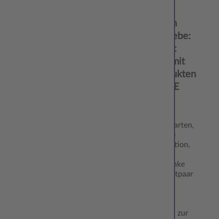
11.12.
Wir feiern
‘24
unsere Liebe:
Traumhaft
heiraten mit
Fotoprodukten
von CEWE
Liebevoll
gestaltete
Einladungskarten,
eine stilvolle
Tischdekoration,
kreative
Geldgeschenke
für das Brautpaar
und ein
emotionales
CEWE
FOTOBUCH zur