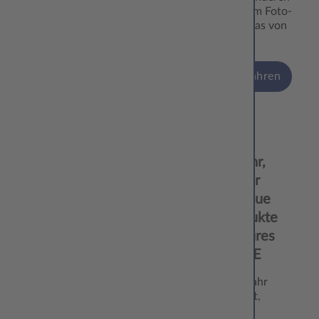
Tag mit einem Foto-
Geschenk, das von
Herzen…
mehr erfahren
08.11.
Neues Jahr,
‘24
noch mehr
Glanz: Neue
Fotoprodukte
und Features
von CEWE
Wenn das Jahr
zu Ende geht,
schauen wir