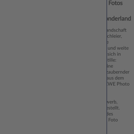
Magische Fotos
aus dem
Winterwonderland
Die Winterlandschaft
trägt zarte Schleier,
überschneite
Bergkuppen und weite
Flure hüllen sich in
Dunst und Stille:
CEWE hat eine
Auswahl bezaubernder
Fotografien aus dem
aktuellen CEWE Photo
Award, dem
weltgrößten
Fotowettbewerb,
zusammengestellt.
Dabei tut jedes
eingereichte Foto
Gutes: Pro…