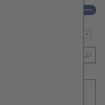
mehr erfahren
vorherige
1
2
3
4
5
7
8
9
6
nächste
Archiv
2026
2025
2024