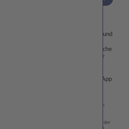
27.01.
Jederzeit und
‘25
überall:
Biometrische
Passbilder
mit der
CEWE
Passfoto App
selbst
erstellen
In den ersten
Wochen des
Jahres wird
meist schon der
Jahresurlaub