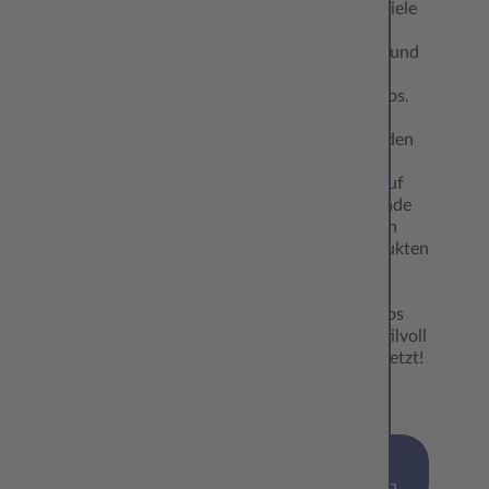
zurück auf viele
einzigartige
Momente – und
eine Menge
schöner Fotos.
Gleichzeitig
richten wir den
Blick voller
Vorfreude auf
das kommende
Jahr. Mit den
neuen Produkten
von CEWE
werden die
Lieblingsfotos
garantiert stilvoll
in Szene gesetzt!
Wer mag,
reicht…
mehr
erfahren