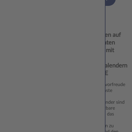
05.11.
Das Warten auf
‘24
Weihnachten
versüßen mit
Foto-
Adventskalendern
von CEWE
Weihnachtsvorfreude
ist die schönste
Freude!
Adventskalender sind
eine wunderbare
Möglichkeit, das
Warten auf
Weihnachten zu
verkürzen und den