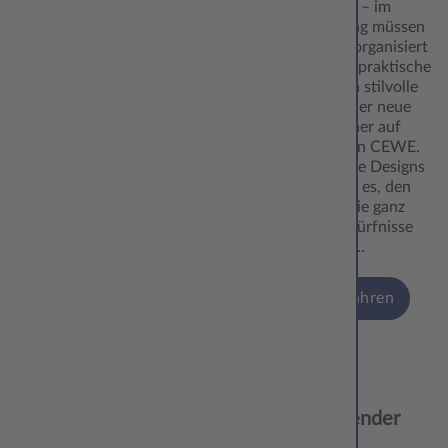
Essenspläne – im
Familienalltag müssen
viele Dinge organisiert
werden. Als praktische
und zugleich stilvolle
Hilfe dient der neue
Familienplaner auf
Acrylglas von CEWE.
Verschiedene Designs
ermöglichen es, den
Planer auf die ganz
eigenen Bedürfnisse
anzupassen…
mehr erfahren
24.10.
Wandkalender
‘24
Fineline: