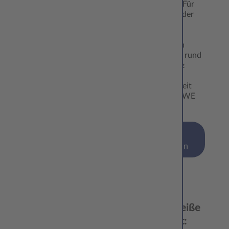
Erinnerung: Für
alle, die auf der
Suche nach
besonderen,
individuellen
Anregungen rund
um ihre ganz
persönliche
Traumhochzeit
sind, hat CEWE
die…
mehr
erfahren
28.11.
Schneeweiße
‘24
Schönheit: