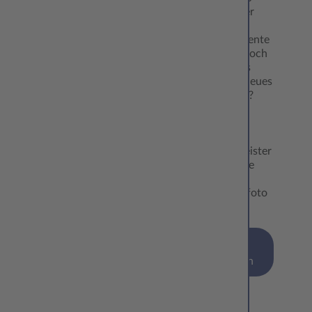
geplant. Aber
sind die
Reisedokumente
überhaupt noch
gültig? Muss
schnell ein neues
Passbild her?
Dafür hat
Europas
führender
Fotodienstleister
eine einfache
Lösung: die
CEWE Passfoto
App.
mehr
erfahren