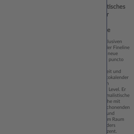
Minimalistisches
Design für
maximale
Fotofreude
Mit dem exklusiven
Wandkalender Fineline
setzt CEWE neue
Maßstäbe in puncto
Design und
Nachhaltigkeit und
hebt den Fotokalender
damit auf ein
einzigartiges Level. Er
vereint minimalistische
Designsprache mit
ressourcenschonenden
Materialien und
verleiht jedem Raum
einen besonders
stilvollen Akzent.